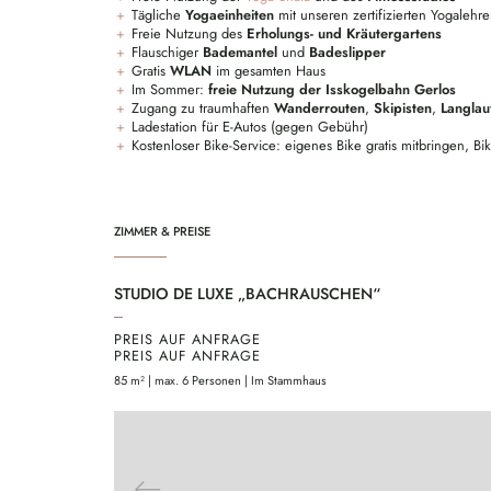
Tägliche
Yogaeinheiten
mit unseren zertifizierten Yogaleh
Freie Nutzung des
Erholungs- und Kräutergartens
Flauschiger
Bademantel
und
Badeslipper
Gratis
WLAN
im gesamten Haus
Im Sommer:
freie Nutzung der Isskogelbahn Gerlos
Zugang zu traumhaften
Wanderrouten
,
Skipisten
,
Langlau
Ladestation für E-Autos (gegen Gebühr)
Kostenloser Bike-Service: eigenes Bike gratis mitbringen, Bi
ZIMMER & PREISE
STUDIO DE LUXE „BACHRAUSCHEN“
PREIS AUF ANFRAGE
PREIS AUF ANFRAGE
85 m² | max. 6 Personen | Im Stammhaus