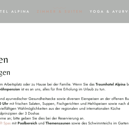
TEL ALPINA
ZIMMER & SUITEN
YOGA & AYURV
ANGEKOMMEN
ERHOLT
ERWACHSENENHOTEL
ZIMMER, SUITEN, STUDIO DE LUXE
BILDER & VIDEOS
INKLUSIVLEISTUNGEN
ANREISE
ANGEBOTE ZUM TRÄUMEN
en
DOWNLOADS
WISSENSWERTES
HA
URLAUB MIT HUND
ANFRAGEN
BUCHEN
ngen
GUTSCHEINE
am Arbeitsplatz oder zu Hause bei der Familie. Wenn Sie das
Traumhotel Alpina
be
wöhnpension
ist es an uns, alles für Ihre Erholung im Urlaub zu tun.
- und ayurvedischer Gesundheitsecke sowie diversen Eierspeisen an der offenen B
0 Uhr
mit frischen Salaten, Suppen, Fischgerichten und Mehlspeisen sowie nach 
elfältigen Wahlmöglichkeiten aus der regionalen und internationalen Küche
prinzipien der 3 Doshas
rne an; bitte geben Sie dies bei der Reservierung an.
ft Spas
mit
Poolbereich
und
Themensaunen
sowie des Schwimmteichs im Garten