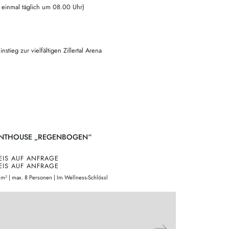
 einmal täglich um 08.00 Uhr)
instieg zur vielfältigen Zillertal Arena
NTHOUSE „REGENBOGEN“
DOPPELZIM
EIS AUF ANFRAGE
PREIS AUF 
EIS AUF ANFRAGE
PREIS AUF 
 m² | max. 8 Personen | Im Wellness-Schlössl
30 m² | 2 Perso