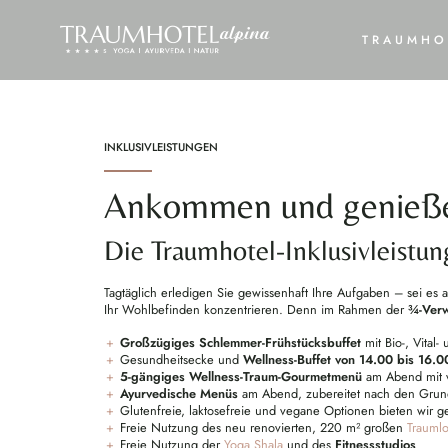
TRAUMHO
INKLUSIVLEISTUNGEN
Ankommen und genieß
Die Traumhotel-Inklusivleistu
Tagtäglich erledigen Sie gewissenhaft Ihre Aufgaben – sei es 
Ihr Wohlbefinden konzentrieren. Denn im Rahmen der
¾-Ver
Großzügiges Schlemmer-Frühstücksbuffet
mit Bio-, Vital
Gesundheitsecke und
Wellness-Buffet von 14.00 bis 16.0
5-gängiges Wellness-Traum-Gourmetmenü
am Abend mit vi
Ayurvedische Menüs
am Abend, zubereitet nach den Grund
Glutenfreie, laktosefreie und vegane Optionen bieten wir ge
Freie Nutzung des neu renovierten, 220 m² großen
Traumlo
Freie Nutzung der
Yoga Shala
und des
Fitnessstudios