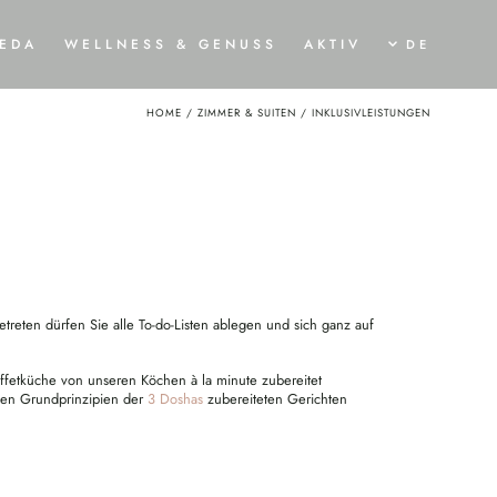
EDA
WELLNESS & GENUSS
AKTIV
DE
HOME
/
ZIMMER & SUITEN
/
INKLUSIVLEISTUNGEN
ERWACHT
ERSTRAHLT
BEWEG
YOGA-URLAUB
TRAUMLOFT SPA & BADETEICH
SOMMERBR
YOGA SHALA UND PROGRAMM
SPA-TREATMENTS
URLAUB MIT DE
AYURVEDA-KUR
KULINARISCHER GENUSS
WINTERZAU
RMONISIERENDE BEHANDLUNGEN
HELIKOPTER
AYURVEDA-KÜCHE
treten dürfen Sie alle To-do-Listen ablegen und sich ganz auf
uffetküche von unseren Köchen à la minute zubereitet
den Grundprinzipien der
3 Doshas
zubereiteten Gerichten