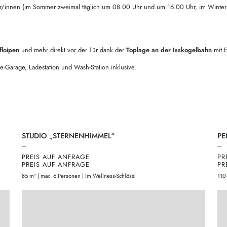
rer/innen (im Sommer zweimal täglich um 08.00 Uhr und um 16.00 Uhr, im Winter
floipen
und mehr direkt vor der Tür dank der
Toplage an der Isskogelbahn
mit E
ke-Garage, Ladestation und Wash-Station inklusive.
STUDIO „STERNENHIMMEL“
PE
PREIS AUF ANFRAGE
PR
PREIS AUF ANFRAGE
PR
85 m² | max. 6 Personen | Im Wellness-Schlössl
110