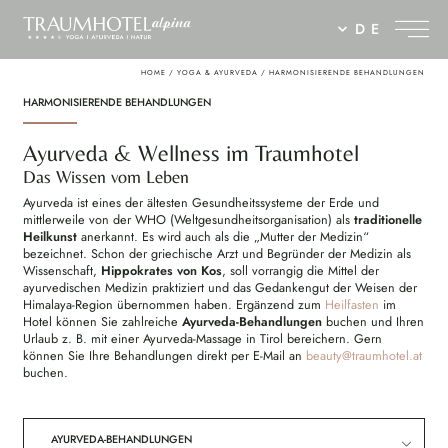
DE
HOME
/
YOGA & AYURVEDA
/
HARMONISIERENDE BEHANDLUNGEN
HARMONISIERENDE BEHANDLUNGEN
Ayurveda & Wellness im Traumhotel
Das Wissen vom Leben
Ayurveda ist eines der ältesten Gesundheitssysteme der Erde und
mittlerweile von der WHO (Weltgesundheitsorganisation) als
traditionelle
Heilkunst
anerkannt. Es wird auch als die „Mutter der Medizin“
bezeichnet. Schon der griechische Arzt und Begründer der Medizin als
Wissenschaft,
Hippokrates von Kos
, soll vorrangig die Mittel der
ayurvedischen Medizin praktiziert und das Gedankengut der Weisen der
Himalaya-Region übernommen haben. Ergänzend zum
Heilfasten
im
Hotel können Sie zahlreiche
Ayurveda-Behandlungen
buchen und Ihren
Urlaub z. B. mit einer Ayurveda-Massage in Tirol bereichern. Gern
können Sie Ihre Behandlungen direkt per E-Mail an
beauty@
traumhotel.
at
buchen.
AYURVEDA-BEHANDLUNGEN