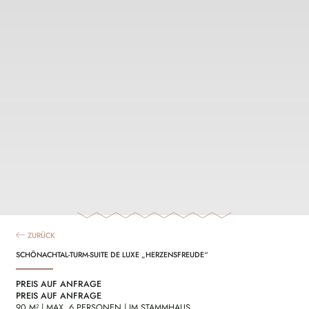
ZURÜCK
SCHÖNACHTAL-TURM-SUITE DE LUXE „HERZENSFREUDE“
PREIS AUF ANFRAGE
PREIS AUF ANFRAGE
90 M² | MAX. 6 PERSONEN | IM STAMMHAUS